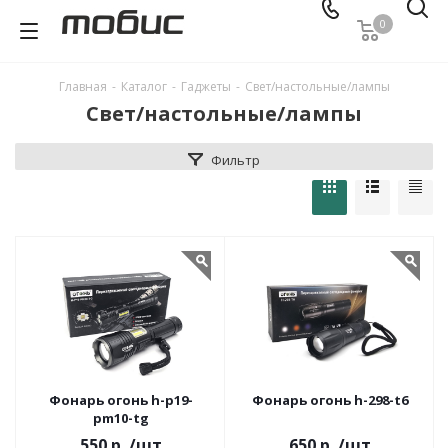
0
Главная
-
Каталог
-
Гаджеты
-
Свет/настольные/лампы
Свет/настольные/лампы
Фильтр
Фонарь огонь h-p19-
Фонарь огонь h-298-t6
pm10-tg
550 р.
/шт
650 р.
/шт