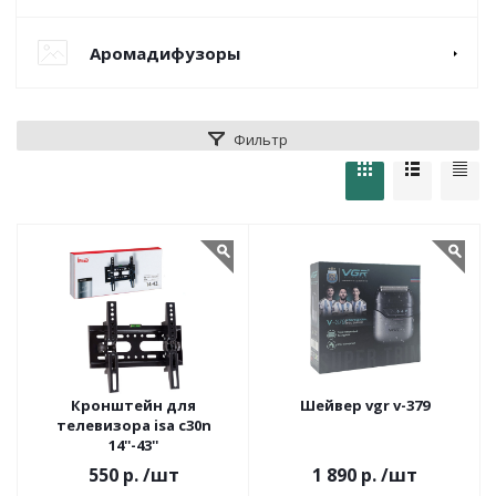
Аромадифузоры
Фильтр
Кронштейн для
Шейвер vgr v-379
телевизора isa c30n
14''-43''
550 р.
/шт
1 890 р.
/шт