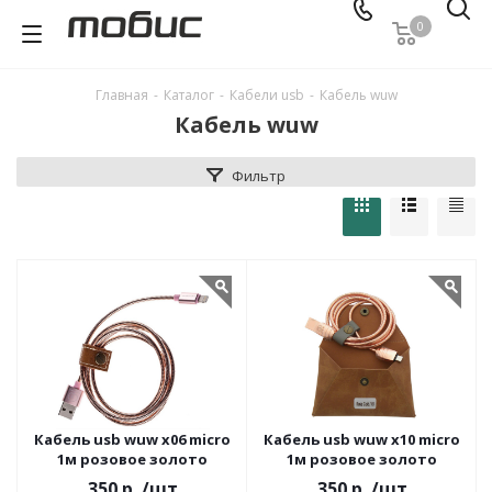
0
Главная
-
Каталог
-
Кабели usb
-
Кабель wuw
Кабель wuw
Фильтр
Кабель usb wuw x06 micro
Кабель usb wuw x10 micro
1м розовое золото
1м розовое золото
350 р.
/шт
350 р.
/шт