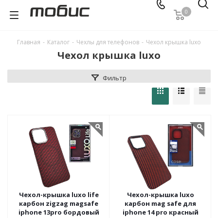
0
Главная
-
Каталог
-
Чехлы для телефонов
-
Чехол крышка luxo
Чехол крышка luxo
Фильтр
Чехол-крышка luxo life
Чехол-крышка luxo
карбон zigzag magsafe
карбон mag safe для
iphone 13pro бордовый
iphone 14 pro красный